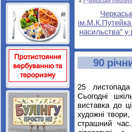
«
У Черкаській спеціалі
Черкаська
ім.М.К.Путейка
насильства” у 
90 річн
25 листопада
Сьогодні шкіл
виставка до ці
художні твори,
страшний час.