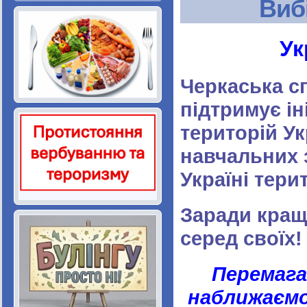
Виб
Ук
Черкаська с
підтримує ін
територій У
навчальних 
Україні терит
Заради кращ
серед своїх!
Перемага
наближаємо