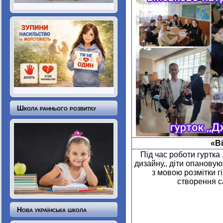
Школа раннього розвитку
«В
Під час роботи гуртка 
дизайну,, діти опанову
з мовою розмітки г
створення с
Нова українська школа