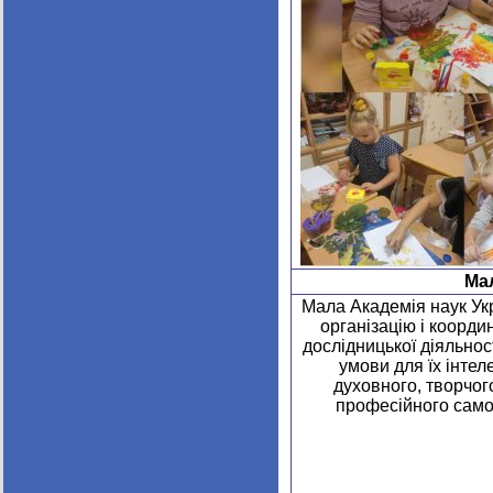
Мал
Мала Академія наук Ук
організацію і коорди
дослідницької діяльнос
умови для їх інтел
духовного, творчог
професійного само