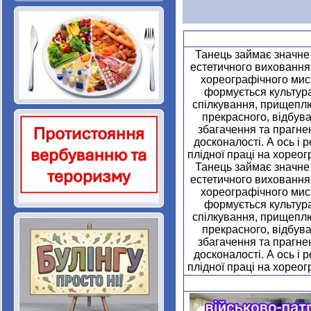
Танець займає значне 
естетичного виховання
хореографічного мист
формується культура
спілкування, прищепл
прекрасного, відбув
збагачення та прагне
досконалості. А ось і 
плідної праці на хореог
Танець займає значне 
естетичного виховання
хореографічного мист
формується культура
спілкування, прищепл
прекрасного, відбув
збагачення та прагне
досконалості. А ось і 
плідної праці на хореог