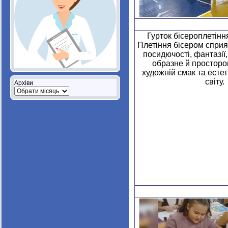
Гурток бісероплетінн
Плетіння бісером сприя
посидючості, фантазії
образне й просторо
художній смак та есте
світу.
Архіви