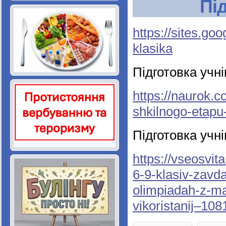
Пі
https://sites.go
klasika
Підготовка учні
https://naurok.
shkilnogo-etapu
Підготовка учні
https://vseosvit
6-9-klasiv-zavda
olimpiadah-z-mat
vikoristanij–108