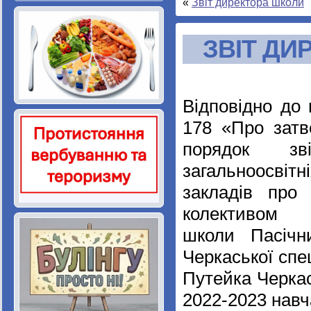
«
Звіт директора школи
ЗВІТ ДИР
Відповідно до
178 «Про зат
порядок зві
загальноосвітн
закладів про 
колективом
школи Пасічн
Черкаської спец
Путейка Черкас
2022-2023 навч