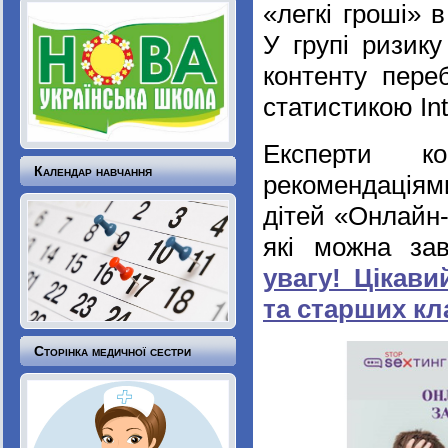
«легкі гроші» 
У групі ризику
контенту переб
статистикою Int
Експерти ко
Календар навчання
рекомендація
дітей «Онлайн-
які можна за
увагу! Цікав
та старших кла
Сторінка медичної сестри