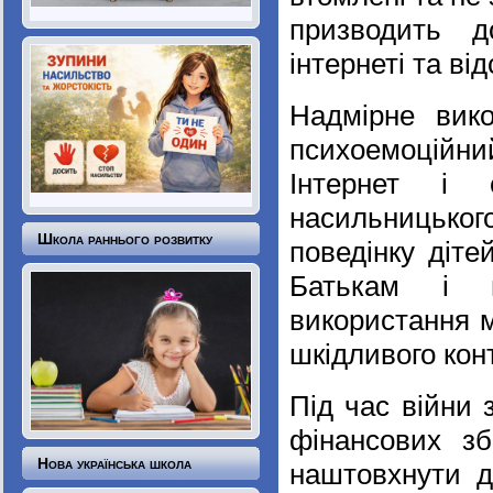
призводить д
інтернеті та ві
Надмірне вик
психоемоційни
Інтернет і 
насильницьког
Школа раннього розвитку
поведінку діте
Батькам і в
використання м
шкідливого кон
Під час війни 
фінансових з
Нова українська школа
наштовхнути д