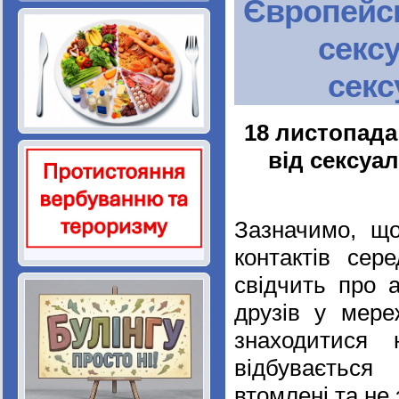
Європейсь
сексу
секс
18 листопада
від сексуал
Зазначимо, що
контактів сер
свідчить про 
друзів у мере
знаходитися 
відбувається
втомлені та не