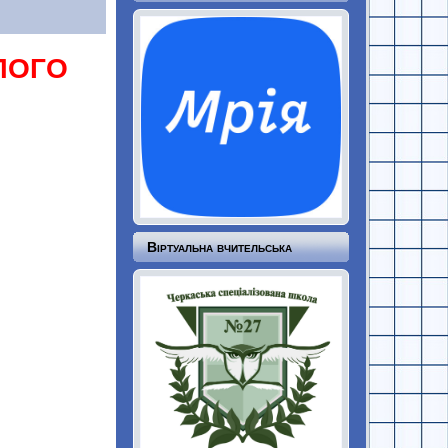
ЛОГО
Віртуальна вчительська