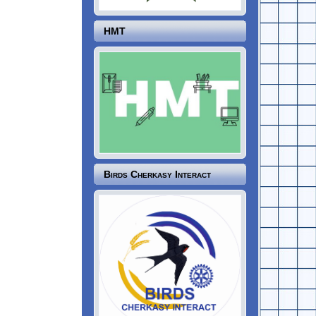
НМТ
Birds Cherkasy Interact