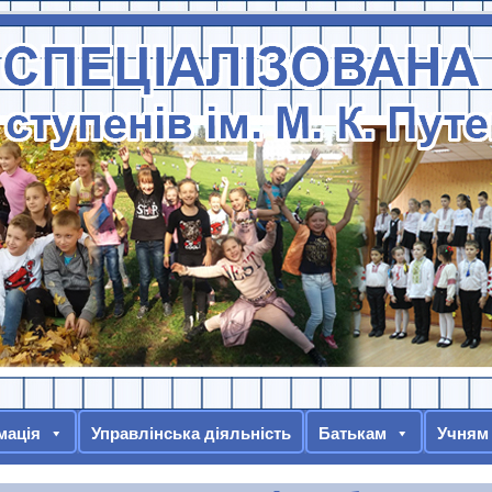
мація
Управлінська діяльність
Батькам
Учням