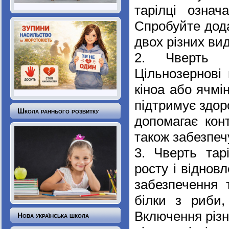
тарілці означ
Спробуйте дода
двох різних вид
2. Чверть та
Цільнозернові 
кіноа або ячмі
підтримує здор
Школа раннього розвитку
допомагає кон
також забезпеч
3. Чверть тар
росту і віднов
забезпечення 
білки з риби, 
Включення різн
Нова українська школа