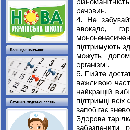
різноманітні
речовин.
4. Не забувай
авокадо, го
мононенасич
підтримують зд
Календар навчання
можуть допом
організмі.
5. Пийте доста
важливою част
найкращій вибі
підтримці всіх 
Сторінка медичної сестри
запобігає знев
Здорова тарілк
забезпечити р