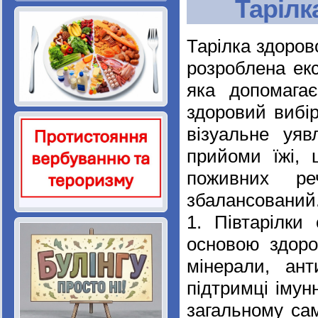
Тарілк
Тарілка здоров
розроблена екс
яка допомага
здоровий вибір
візуальне уяв
прийоми їжі, 
поживних р
збалансований
1. Півтарілки
основою здоров
мінерали, ант
підтримці імун
загальному сам