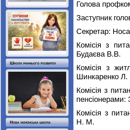
Голова профкому
Заступник голо
Секретар: Носа
Комісія з пита
Будаєва В.В.
Школа раннього розвитку
Комісія з жит
Шинкаренко Л. 
Комісія з пита
пенсіонерами: 
Комісія з пита
Н. М.
Нова українська школа