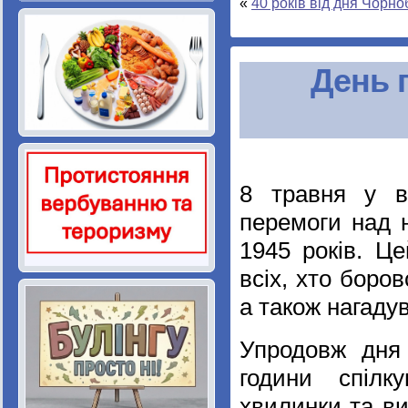
«
40 років від дня Чорн
День 
8 травня у в
перемоги над н
1945 років. Ц
всіх, хто боров
а також нагаду
Упродовж дня 
години спілку
хвилинки та ви