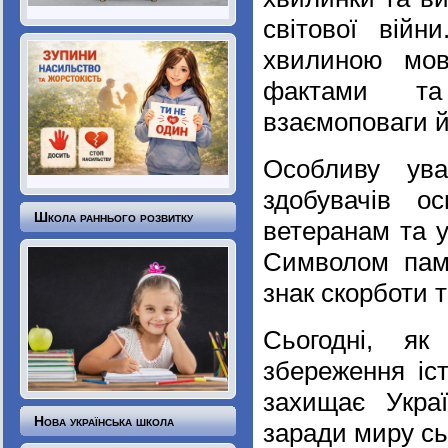
світової війн
хвилиною мов
фактами та
взаємоповаги й
Особливу ув
здобувачів ос
Школа раннього розвитку
ветеранам та у
Символом пам
знак скорботи т
Сьогодні, як
збереження іст
захищає Укра
Нова українська школа
заради миру сь