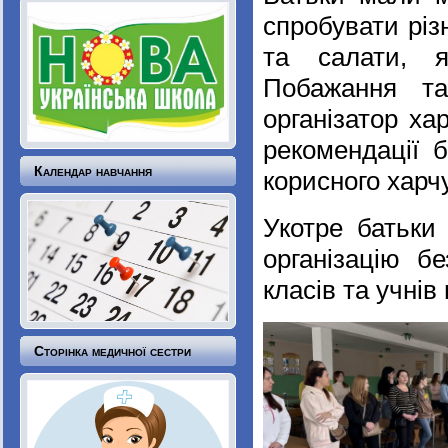
спробувати різн
та салати, 
Побажання та
організатор ха
рекомендації 
Календар навчання
корисного харч
Укотре батьки 
організацію б
класів та учнів
Сторінка медичної сестри