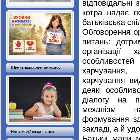
відповідальні 
котра надає по
батьківська спі
Обговорення ор
питань: дотр
організації 
особливосте
Школа раннього розвитку
харчування, 
харчування вид
деякі особлив
діалогу на п
механізм н
формування зд
закладі, а й уд
Нова українська школа
Батьки мали мо