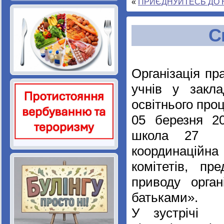
«
ПРИЄДНУЙТЕСЬ ДО Н
С
Організація пр
учнів у закл
освітнього проц
05 березня 20
школа 27 I-I
координаційн
комітетів, пр
приводу орган
батьками».
У зустрічі в