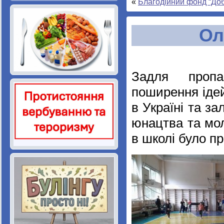
«
Благодійний фонд “Доб
Ол
Задля пропа
поширення ідей
в Україні та за
юнацтва та мол
в школі було п