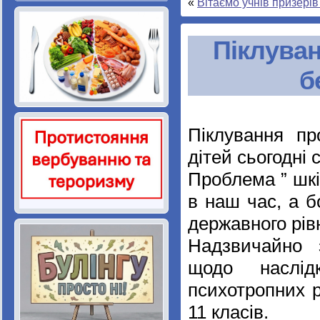
«
Вітаємо учнів призері
Піклуван
б
Піклування пр
дітей сьогодні 
Проблема ” шк
в наш час, а б
державного рів
Надзвичайно з
щодо наслідк
психотропних р
11 класів.