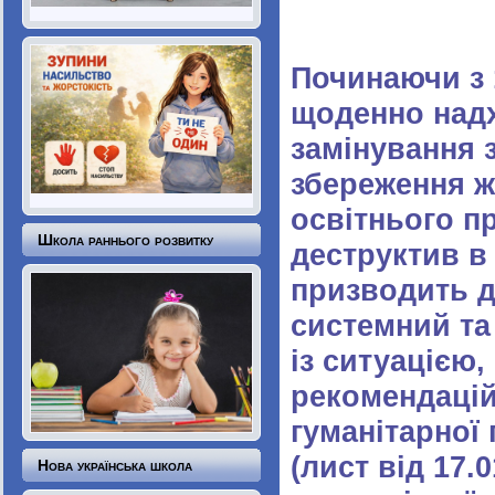
Починаючи з 
щоденно над
замінування з
збереження ж
освітнього п
Школа раннього розвитку
деструктив в
призводить д
системний та 
із ситуацією,
рекомендацій
гуманітарної 
(лист від 17.
Нова українська школа