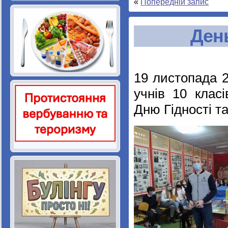
«
Попередній запис
День
19 листопада 2
учнів 10 клас
Дню Гідності т