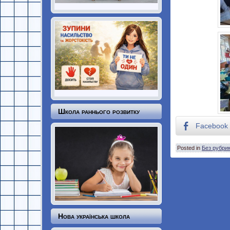
Школа раннього розвитку
Facebook
Posted in
Без рубри
Нова українська школа