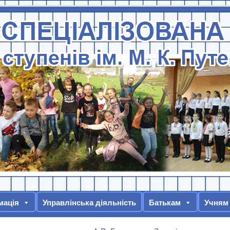
мація
Управлінська діяльність
Батькам
Учням