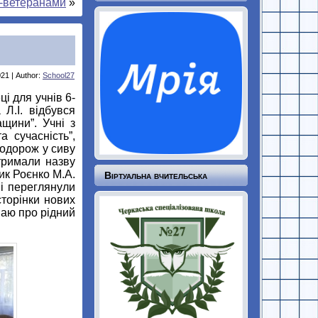
и-ветеранами
»
21 | Author:
School27
і для учнів 6-
 Л.І. відбувся
ащини”. Учні з
 сучасність”,
подорож у сиву
тримали назву
ник Роєнко М.А.
Віртуальна вчительська
ні переглянули
торінки нових
наю про рідний