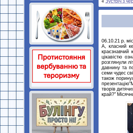
«
Зустріч з ч
06.10.21 р. м
А, класний ке
краєзнавчий к
цікавістю оз
розглянули лі
давнину та п
семи чудес сві
також поринул
презентацію”
творів дитячи
край?” Місяч