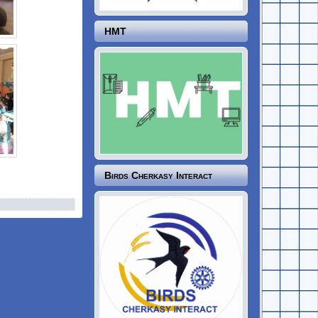
НМТ
Birds Cherkasy Interact