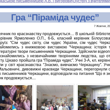
еркаською письменницею А.В. Григорович
Зустріч з вчителям
Гра “Піраміда чудес”
7 Жовтня, 20
ісячник по краєзнавству продовжується… В шкільній бібліотец
рівник Ярмоленко О.П., 6-Б, класний керівник Білоусова
руїз: “Сім чудес світу, сім чудес України, сім чудес Черк
найомились з книжковою виставкою “Черкащина: історія та
тературні твори письменників Черкащини. Здійснили відео
ознайомились з незвичайними творіннями людства, що о
ту. Цікаво пройшла гра “Піраміда чудес”. Учні 3-А, кл. керів
и у світ краєзнавства “Знаємо, вивчаємо Черкащину”. Уч
Мальовничі, дивовижні краєвиди Черкащини, перегорнули с
х письменників Черкащини, відповідали на питання “Що я з
ник продовжується…