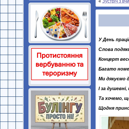
«
Зустріч з в
У День праці
Слова подяк
Концерт весе
Багато номе
Ми дякуємо д
І за душевні
Та хочемо, 
Щодня принос