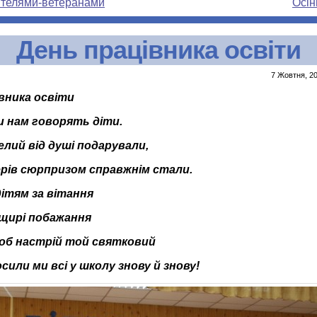
чителями-ветеранами
Осін
День працівника освіти
7 Жовтня, 20
вника освіти
и нам говорять діти.
лий від душі подарували,
рів сюрпризом справжнім стали.
ітям за вітання
, щирі побажання
щоб настрій той святковий
или ми всі у школу знову й знову!