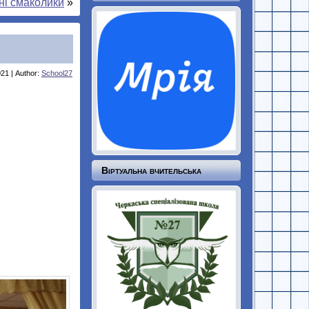
ні смаколики
»
21 | Author:
School27
Віртуальна вчительська