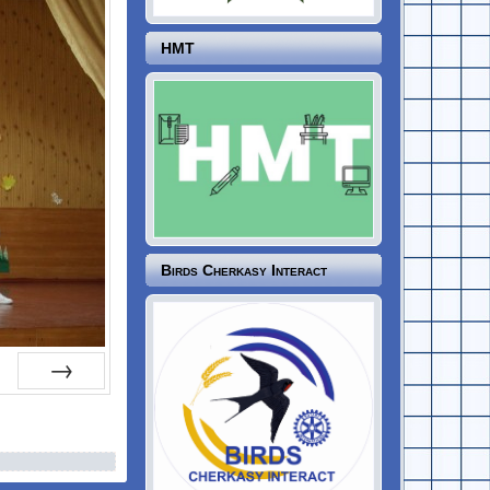
НМТ
Birds Cherkasy Interact
Next