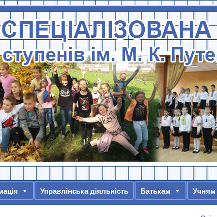
мація
Управлінська діяльність
Батькам
Учням