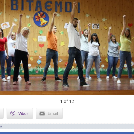
1
of
12
Viber
Email
ки