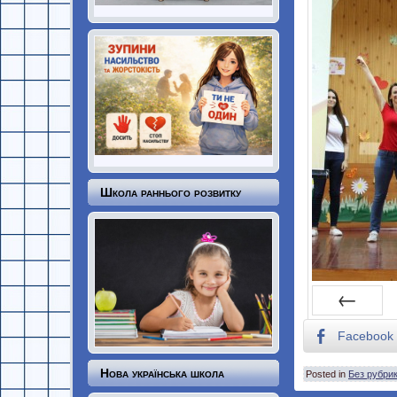
Школа раннього розвитку
Prev
Facebook
Нова українська школа
Posted in
Без рубри