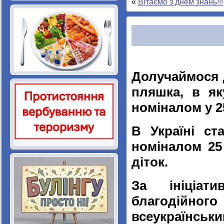
«
Вітаємо з днем знань!!!
Долучаймося д
пляшка, в як
номіналом у 2
В Україні ст
номіналом 25
діток.
За ініціат
благодійно
всеукраїнськи