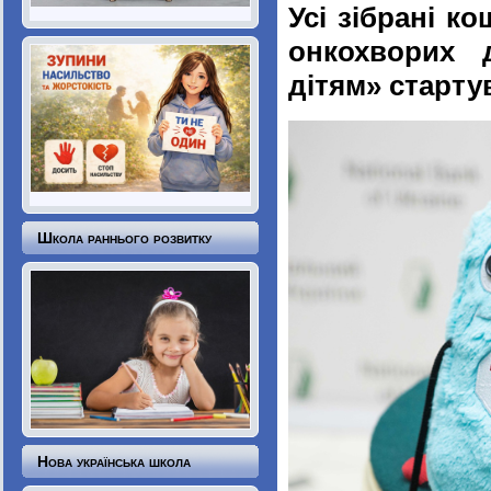
Усі зібрані к
онкохворих д
дітям» старту
Школа раннього розвитку
Нова українська школа