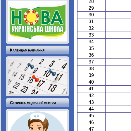
28
29
30
31
32
33
34
35
Календар навчання
36
37
38
39
40
41
42
43
Сторінка медичної сестри
44
45
46
47