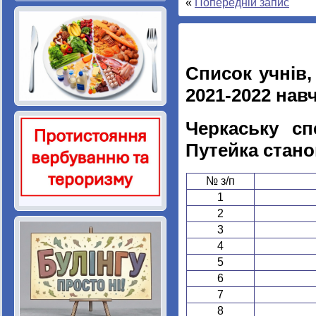
«
Попередній запис
Список учнів,
2021-2022 нав
Черкаську сп
Путейка стано
№ з/п
1
2
3
4
5
6
7
8