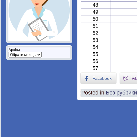
48
49
50
51
52
53
54
Архіви
55
56
57
Facebook
Vi
Posted in
Без рубрики