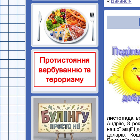
«
Вакансія
листопада
вс
Андрію, 8 рок
нашої акції і
доларів. Ко