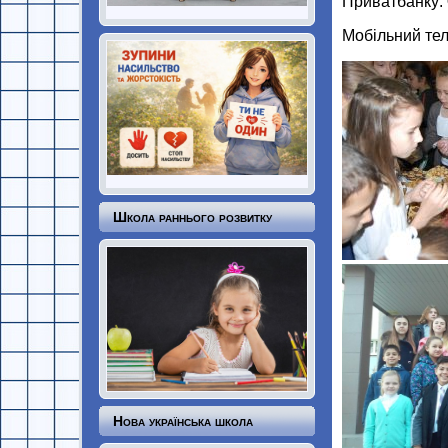
Приватбанку:
Мобільний те
Школа раннього розвитку
Нова українська школа