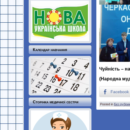
Календар навчання
Чуйність – н
(Народна муд
Facebook
Сторінка медичної сестри
Posted in
Без рубри