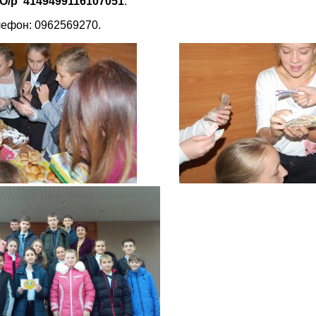
О/р 4149499116107051
.
лефон: 0962569270.