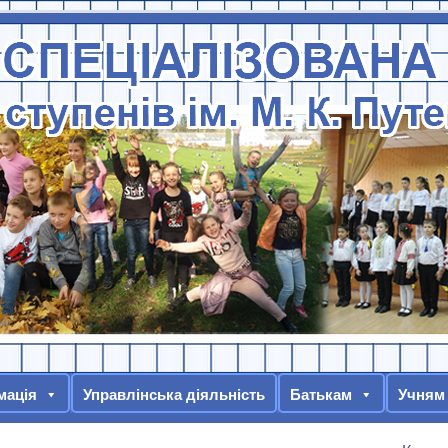
мація
Управлінська діяльність
Батькам
Учням