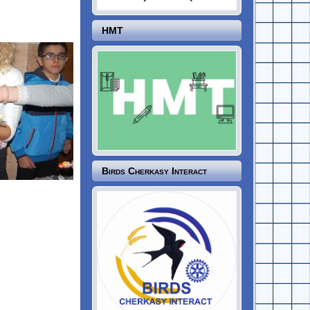
НМТ
Birds Cherkasy Interact