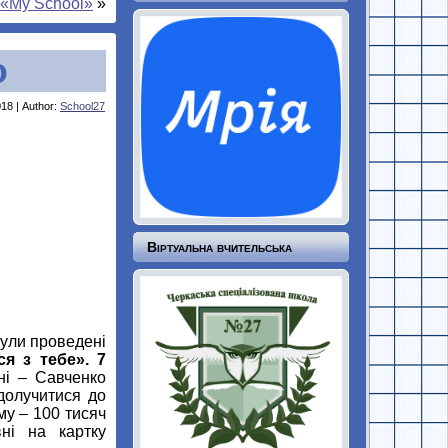
 «My School»
»
ю
18 | Author:
School27
Віртуальна вчительська
були проведені
я з тебе».
7
ні – Савченко
 долучитися до
му – 100 тисяч
ні на картку