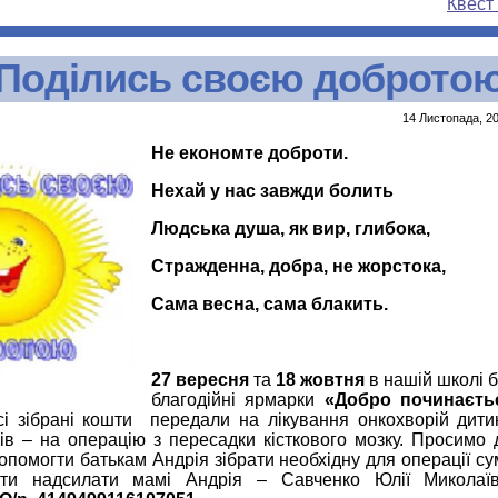
Квест
Поділись своєю доброто
14 Листопада, 20
Не
економте доброти.
Нехай у нас завжди болить
Людська душа, як вир, глибока,
Стражденна, добра, не жорстока,
Сама весна, сама блакить.
27 вересня
та
18 жовтня
в нашій школі 
благодійні ярмарки
«
Добро починаєтьс
і зібрані кошти передали на лікування онкохворій дити
ів – на операцію з пересадки кісткового мозку. Просимо
 допомогти батькам Андрія зібрати необхідну для операції су
шти надсилати мамі Андрія – Савченко Юлії Миколаїв