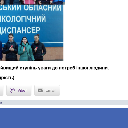
айвищий ступінь уваги до потреб іншої людини.
рість)
Viber
Email
ки