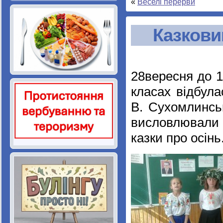
«
Веселі перерви
Казкови
28вересня до 1
класах відбула
В. Сухомлинськ
висловлювали 
казки про осінь